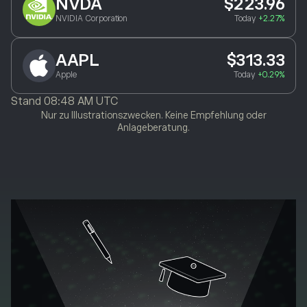
NVDA
$223.96
NVIDIA Corporation
Today
+2.27%
AAPL
$313.33
Apple
Today
+0.29%
Stand
08:48 AM UTC
Nur zu Illustrationszwecken. Keine Empfehlung oder
Anlageberatung.