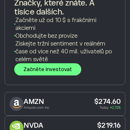
Značky, které znáte. A
tisíce dalších.
Začněte už od 10 $ s frakčními
akciemi
Obchodujte bez provize
Získejte tržní sentiment v reálném
čase od více než 40 mil. uživatelů po
celém světě
Začněte investovat
AMZN
$274.60
Amazon.com Inc
Today
+0.72%
NVDA
$219.16