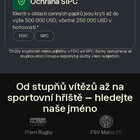
Ochrana SIPC
Klienti v oblasti cenných papírů jsou kryti až do
výše 500 000 USD, včetně 250 000 USD v
hotovosti.*
FDIC
SIPC
*Držby kryptoměn nejsou pojištěny u FDIC ani SIPC. Banky spolupracují se
skupinou etoro Group a neposkytují služby všem subjektům.
Od stupňů vítězů až na
sportovní hřiště – hledejte
naše jméno
Prem Rugby
FSV Mainz 05