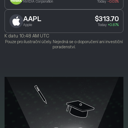
NVIDIA Corporation
Today
-0.03%
AAPL
$313.70
Apple
Today
+0.87%
K datu
10:48 AM UTC
Pouze pro ilustrační účely. Nejedná se o doporučení ani investiční
poradenství.