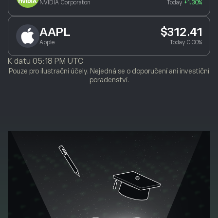
NVIDIA Corporation
Today
+1.30%
AAPL
$312.41
Apple
Today
0.00%
K datu
05:18 PM UTC
Pouze pro ilustrační účely. Nejedná se o doporučení ani investiční
poradenství.