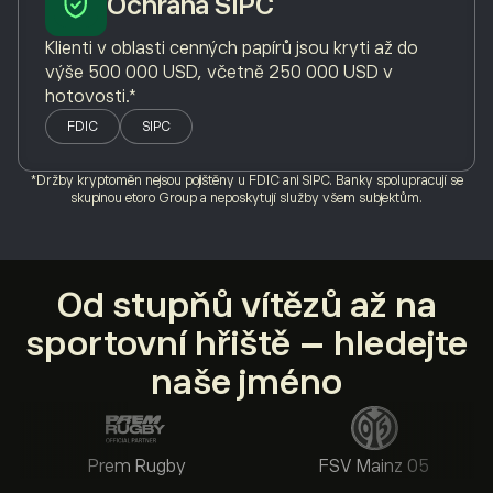
Ochrana SIPC
Klienti v oblasti cenných papírů jsou kryti až do
výše 500 000 USD, včetně 250 000 USD v
hotovosti.*
FDIC
SIPC
*Držby kryptoměn nejsou pojištěny u FDIC ani SIPC. Banky spolupracují se
skupinou etoro Group a neposkytují služby všem subjektům.
Od stupňů vítězů až na
sportovní hřiště – hledejte
naše jméno
Prem Rugby
FSV Mainz 05